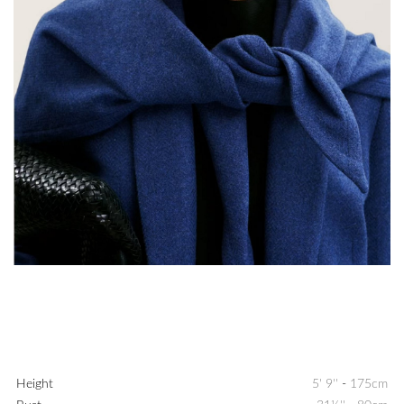
Height
5' 9''
-
175cm