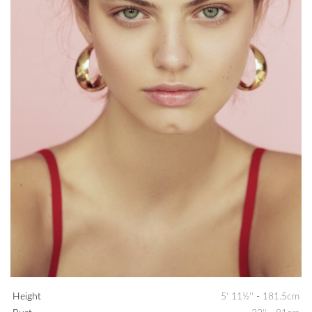
Height
5' 11½''
-
181.5cm