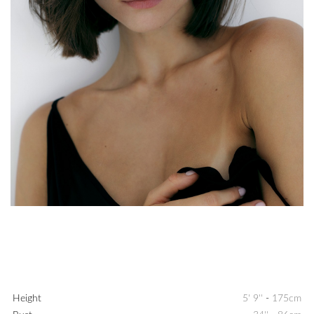
Height
5' 9''
-
175cm