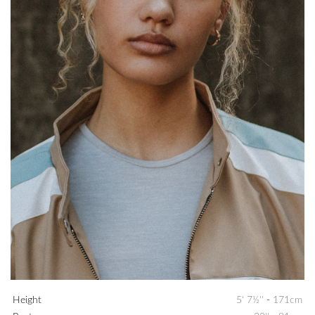
Height
5' 7½''
-
171cm