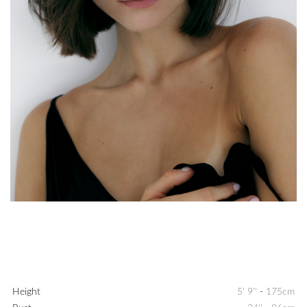
Height
5' 9''
-
175cm